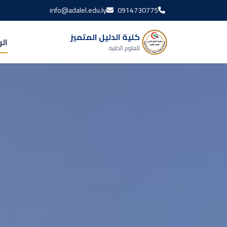
info@adalel.edu.ly
0914730775
كلية الدليل المتميز
ال
للعلوم الطبية