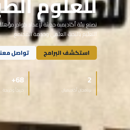
للعلوم الطب
نصنع بيئة أكاديمية حديثة لإعداد كوادر مؤهلة 
التعليم بالبحث العلمي وخدمة المجتمع.
استكشف البرامج
تواصل معنا
68+
2
برنامجان أكاديميان
خريجاً وخريجة