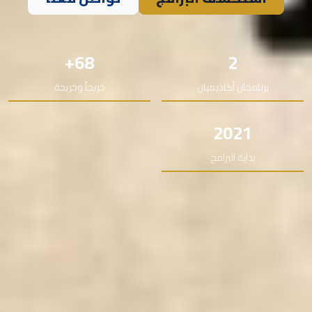
68+
2
برنامجان أكاديميان
خريجاً وخريجة
2021
بداية البرامج