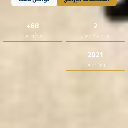
68+
2
برنامجان أكاديميان
خريجاً وخريجة
2021
بداية البرامج