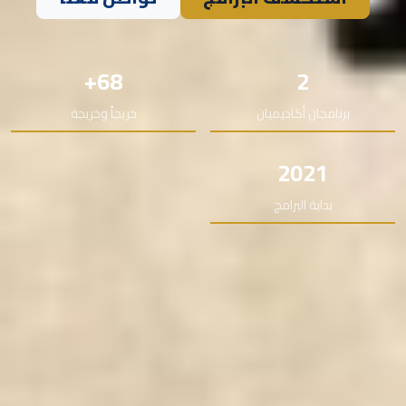
68+
2
برنامجان أكاديميان
خريجاً وخريجة
2021
بداية البرامج