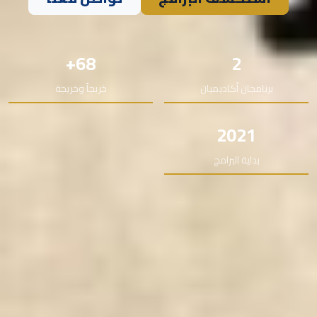
68+
2
برنامجان أكاديميان
خريجاً وخريجة
2021
بداية البرامج