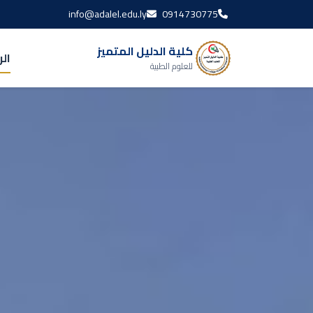
info@adalel.edu.ly
0914730775
كلية الدليل المتميز
ال
للعلوم الطبية