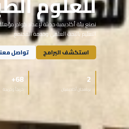
للعلوم الطب
نصنع بيئة أكاديمية حديثة لإعداد كوادر مؤهلة 
التعليم بالبحث العلمي وخدمة المجتمع.
استكشف البرامج
تواصل معنا
68+
2
برنامجان أكاديميان
خريجاً وخريجة